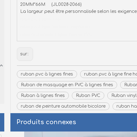
20MM*66M (JL0028-2066)
La largeur peut être personnalisée selon les exigences
ruban pvc à lignes fines
ruban pvc à ligne fine haute température
ruban de masquage à lignes fines en PVC
sur:
ruban pvc à lignes fines
ruban pvc à ligne fine 
Ruban de masquage en PVC à lignes fines
Ruban
Ruban à lignes fines
Ruban PVC
Ruban vinyl
ruban de peinture automobile bicolore
ruban ha
Produits connexes