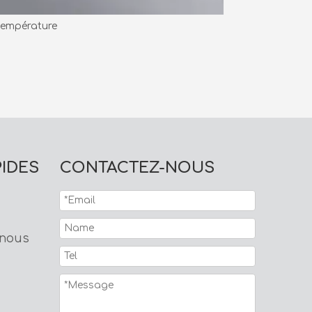
température
Ruban fin prop
PIDES
CONTACTEZ-NOUS
 nous