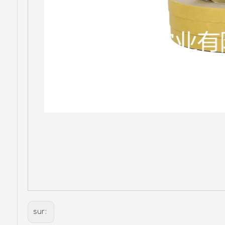
ruban pvc
p
sur: