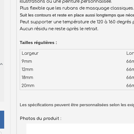
illustrations ou une peinture personnalisée.
Plus flexible que les rubans de masquage classiques.
Suit les contours et reste en place aussi longtemps que néc
Peut supporter une température de 120 à 160 degrés 
Aucun résidu ne reste après le retrait.
Tailles régulières :
Largeur
Lo
9mm
66
12mm
66
18mm
66
20mm
66
Les spécifications peuvent être personnalisées selon les exi
Photos du produit :