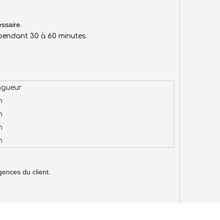
essaire.
pendant 30 à 60 minutes.
ngueur
m
m
m
m
gences du client.