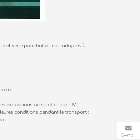
che et verre pare-balles, etc., adaptés à
verre ;
s expositions au soleil et aux UV ;
lleures conditions pendant le transport ;
re.
E—mail