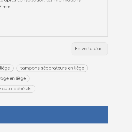
e après consultation, les informations
17 mm.
En vertu d'un:
liège
tampons séparateurs en liège
age en liège
 auto-adhésifs