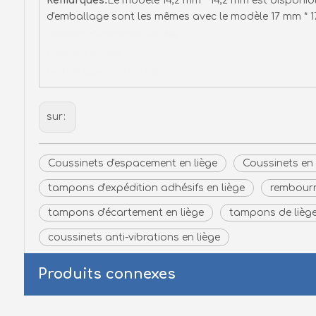
Remarques
Le modèle 14,2 mm * 14,2 mm est disponibl
d'emballage sont les mêmes avec le modèle 17 mm * 
Coussinets d'espacement en liège
Coussinets en liège
tampons séparateurs en liège
sur:
Coussinets d'espacement en liège
Coussinets en 
tampons d'expédition adhésifs en liège
rembourr
tampons d'écartement en liège
tampons de liège
coussinets anti-vibrations en liège
Produits connexes