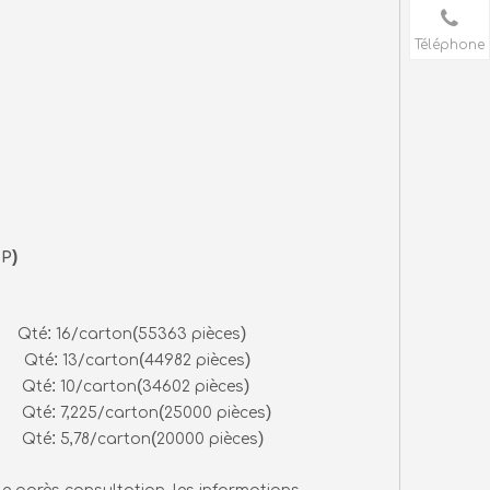
Téléphone
)
-P
:
(
)
5) Qté
16/carton
55363 pièces
:
(
)
2) Qté
13/carton
44982 pièces
:
(
)
3) Qté
10/carton
34602 pièces
:
(
)
4) Qté
7,225/carton
25000 pièces
:
(
)
5) Qté
5,78/carton
20000 pièces