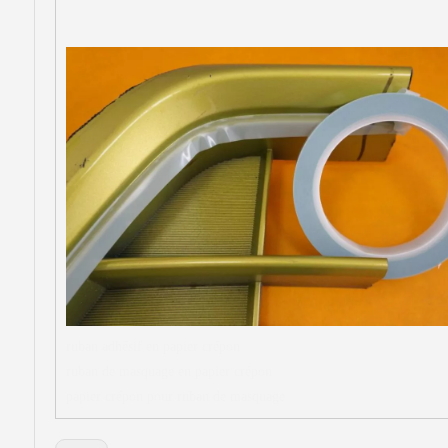
ruban adhésif en papier crépon
ruban de masquage en papier crépon
papier crépon pour ruban de masquage