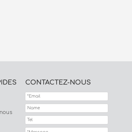
Ruban de papie
PIDES
CONTACTEZ-NOUS
 nous