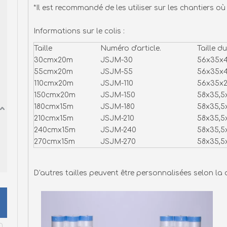
*Il est recommandé de les utiliser sur les chantiers où 
Informations sur le colis :
Taille
Numéro d'article.
Taille d
30cmx20m
JSJM-30
56x35x4
55cmx20m
JSJM-55
56x35x4
110cmx20m
JSJM-110
56x35x2
150cmx20m
JSJM-150
58x35,5
180cmx15m
JSJM-180
58x35,5
210cmx15m
JSJM-210
58x35,5
240cmx15m
JSJM-240
58x35,5
270cmx15m
JSJM-270
58x35,5
D'autres tailles peuvent être personnalisées selon la