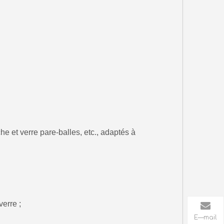
che et verre pare-balles, etc., adaptés à
verre ;
E—mail