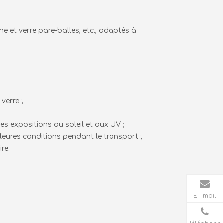
che et verre pare-balles, etc., adaptés à
verre ;
s expositions au soleil et aux UV ;
lleures conditions pendant le transport ;
re.
E—mail